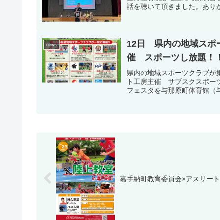
話を聴いて頂きました。あり
12日 県内の地域ス
news
催 スポーツし放題！
県内の地域スポーツクラブが
ト工房主催 サブスクスポー
フェスタを与那原町体育館（与
嘉手納町教育委員会×アスリー