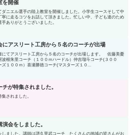
室を開催
てダニエル選手の陸上教室を開催しました。小学生コースそして中
丁寧に走るコツをお話して頂きました。忙しい中、子ども達のため
選手ありがとうございました。
会にアスリート工房から５名のコーチが出場
権にてアスリート工房から５名のコーチが出場します。 佐藤美憂
阿波根朱里コーチ（１００ｍハードル）仲吉瑠斗コーチ(３００
ズ１００ｍ）喜瀬勝徳コーチ(マスターズ１０...
ーチが特集されました。
特集されました。
講演会をしました。
をしました。講師は譜久里武コーチ たくさんの地域の皆さんがお