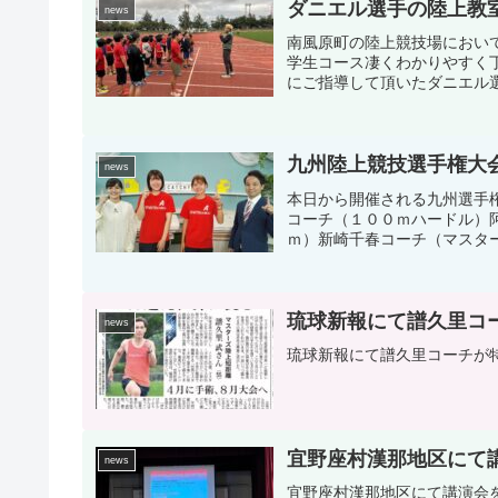
ダニエル選手の陸上教
news
南風原町の陸上競技場におい
学生コース凄くわかりやすく
にご指導して頂いたダニエル
九州陸上競技選手権大
news
本日から開催される九州選手
コーチ（１００ｍハードル）
ｍ）新崎千春コーチ（マスター
琉球新報にて譜久里コ
news
琉球新報にて譜久里コーチが
宜野座村漢那地区にて
news
宜野座村漢那地区にて講演会