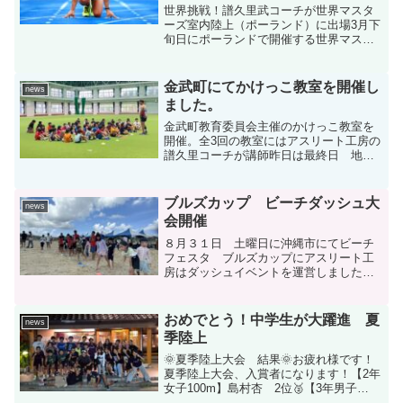
世界挑戦！譜久里武コーチが世界マスタ
ーズ室内陸上（ポーランド）に出場3月下
旬日にポーランドで開催する世界マスタ
ーズ室内陸上競技大会にアスリート工房
代表の譜久里武コーチが出場します。
今回はチーム譜久里として世界一を目指
金武町にてかけっこ教室を開催し
news
しております。同じマス...
ました。
金武町教育委員会主催のかけっこ教室を
開催。全3回の教室にはアスリート工房の
譜久里コーチが講師昨日は最終日 地元
陸上クラブ 金武メダリストの子供達を
中心とする子供達へ指導しました。
ブルズカップ ビーチダッシュ大
news
会開催
８月３１日 土曜日に沖縄市にてビーチ
フェスタ ブルズカップにアスリート工
房はダッシュイベントを運営しました。
当日はアスリート工房の子ども達や地域
の子ども達がたくさん集まってビーチで
楽しくダッシュできました。
おめでとう！中学生が大躍進 夏
news
季陸上
🌞夏季陸上大会 結果🌞お疲れ様です！
夏季陸上大会、入賞者になります！【2年
女子100m】島村杏 2位🥈【3年男子
100m】下地広純 3位🥉【共通男子