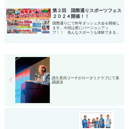
200m】島崎快誠 2位🥈迎里一雅 3位🥉
【共通男子400m】田中晴之亮 2位🥈
第２回 国際通りスポーツフェス
news
【リレー種目...
２０２４開催！！
国際通りにて昨年ダッシュ大会を開催し
ます。今回は更にバージョンアッ
プ！！ 色んなスポーツも体験できるよ
💛那覇市教育委員会・沖縄県スポーツ協
会後援誰でも参加できますよ。大好評！
記念メダルもある小学生２５ｍダッシュ
大会楽しくダッシュ！！幼児の部...
譜久里武コーチがロータリクラブにて基
調講演