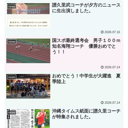
譜久里武コーチが夕方のニュース
news
に生出演しました。
2026.07.16
国スポ最終選考会 男子１００ｍ
news
知名海翔コーチ 優勝おめでと
う！！
2026.07.14
おめでとう！中学生が大躍進 夏
news
季陸上
2026.07.14
沖縄タイムス紙面に譜久里コーチ
news
が特集されました。