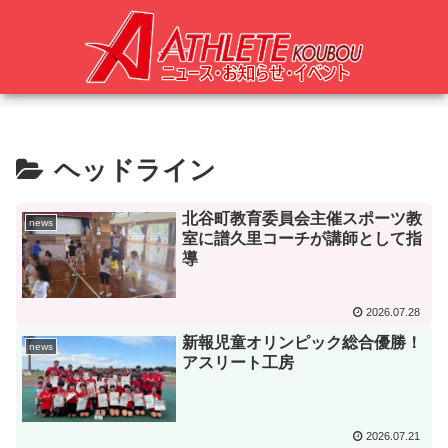
ヘッドライン
北谷町教育委員会主催スポーツ教
news
室に譜久里コーチが講師として指
導
2026.07.28
新報児童オリンピック総合優勝！
news
アスリート工房
2026.07.21