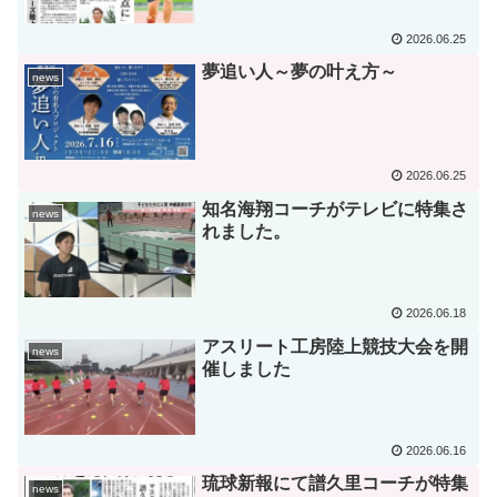
2026.06.25
夢追い人～夢の叶え方～
news
2026.06.25
知名海翔コーチがテレビに特集さ
news
れました。
2026.06.18
アスリート工房陸上競技大会を開
news
催しました
2026.06.16
琉球新報にて譜久里コーチが特集
news