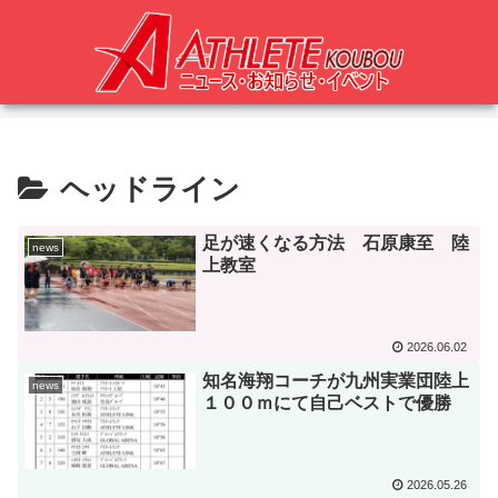
ヘッドライン
足が速くなる方法 石原康至 陸
news
上教室
2026.06.02
知名海翔コーチが九州実業団陸上
news
１００ｍにて自己ベストで優勝
2026.05.26