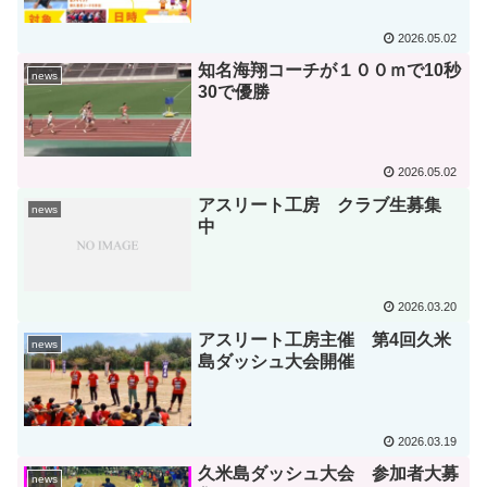
2026.05.02
知名海翔コーチが１００ｍで10秒
news
30で優勝
2026.05.02
アスリート工房 クラブ生募集
news
中
2026.03.20
アスリート工房主催 第4回久米
news
島ダッシュ大会開催
2026.03.19
久米島ダッシュ大会 参加者大募
news