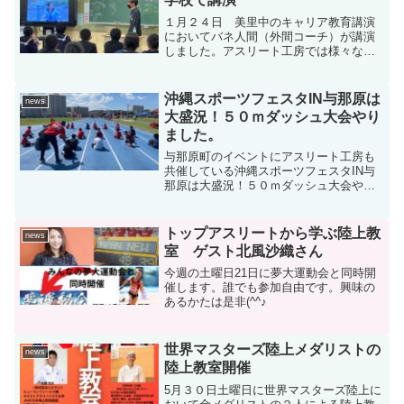
１月２４日 美里中のキャリア教育講演
においてバネ人間（外間コーチ）が講演
しました。アスリート工房では様々な講
師がおります。学校での講演やスポーツ
教室などありましたら是非アスリート工
房へお問合せ下さい。
沖縄スポーツフェスタIN与那原は
news
大盛況！５０ｍダッシュ大会やり
ました。
与那原町のイベントにアスリート工房も
共催している沖縄スポーツフェスタIN与
那原は大盛況！５０ｍダッシュ大会やり
ました。たくさんのクラブや団体が集ま
ってスポーツの秋を楽しみまし
た。 これからもアスリート工房は
トップアスリートから学ぶ陸上教
news
スポーツイベントを通して地域貢...
室 ゲスト北風沙織さん
今週の土曜日21日に夢大運動会と同時開
催します。誰でも参加自由です。興味の
あるかたは是非(^^♪
世界マスターズ陸上メダリストの
news
陸上教室開催
5月３０日土曜日に世界マスターズ陸上に