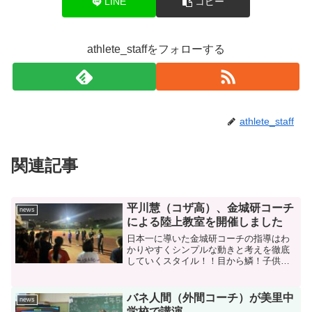
LINE
コピー
athlete_staffをフォローする
athlete_staff
関連記事
平川慧（コザ高）、金城研コーチ
news
による陸上教室を開催しました
日本一に導いた金城研コーチの指導はわ
かりやすくシンプルな動きと考えを徹底
していくスタイル！！目から鱗！子供達
は凄く良い刺激になったと思います。平
川選手、金城研コーチありがとうござい
ました。
バネ人間（外間コーチ）が美里中
news
学校で講演