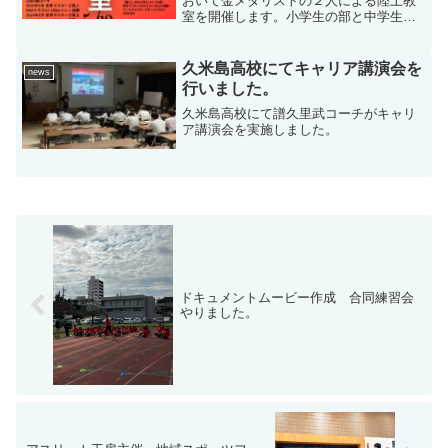
おいて金メダリストの２人による陸上教
室を開催します。小学生の部と中学生以
上の部があります。場所は与那原町与那
古浜公園この機会に是非参加ください
ね。
久米島高校にてキャリア講演会を
news
行いました。
久米島高校にて譜久里武コーチがキャリ
ア講演会を実施しました。
ドキュメントムービー作成 合同練習会
やりました。