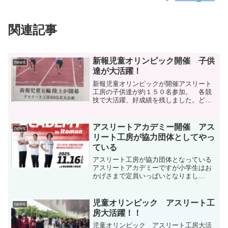
関連記事
新報児童オリンピック開催 子供
news
達が大活躍！
新報児童オリンピックが開催アスリート
工房の子供達が約１５０名参加。 各競
技で大活躍、好成績を残しました。どん
どん速くなっていく子供達に感動しまし
た。
アスリートアカデミー開催 アス
news
リート工房が協力団体としてやっ
ている
アスリート工房が協力団体となっている
アスリートアカデミーですが小学生はお
かげさまで定員いっぱいとなりまし
た。 中学生コースはまだ空きがあるよ
うなので是非お早めに💛
児童オリンピック アスリート工
news
房大活躍！！
児童オリンピック アスリート工房大活