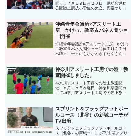
躍！！７月１９日～２０日 県総合運動
公園陸上競技小学生の大会、児童オリン
ピックでは子ども達が頑張りました。
特にトラック中心の参加が多かったなか
決勝進出や優勝等たくさんの好記録が生
沖縄青年会議所×アスリート工
news
まれました。 決勝進出８...
房 かけっこ教室＆バネ人間ショ
ー開催
沖縄青年会議所×アスリート工房 かけっ
こ教室＆バネ人間ショー開催７月２７日
木曜日 平日にもかかわらずたくさんの
子供達が集まって頂きました。 会場は
大盛況、盛り上がりました。比嘉しゅん
た委員長（小学生）の挨拶そして沖縄市
神奈川アスリート工房での陸上教
news
長も訪問司会はパッショ...
室開催しました。
神奈川アスリート工房での陸上教室開
催 ８月１８日木曜日 神奈川県座間市
にて神奈川アスリート工房での陸上教室
を開催しました。アスリート工房は沖縄
県内１３か所と神奈川県座間市にも設立
しています。 これからも子供たちの
スプリント＆フラッグフットボー
news
未来の為に走る事を好きにな...
ルコース（北谷）の新城コーチが
TV出演
スプリント＆フラッグフットボールコー
ス（北谷）の新城コーチがTV出演アメリ