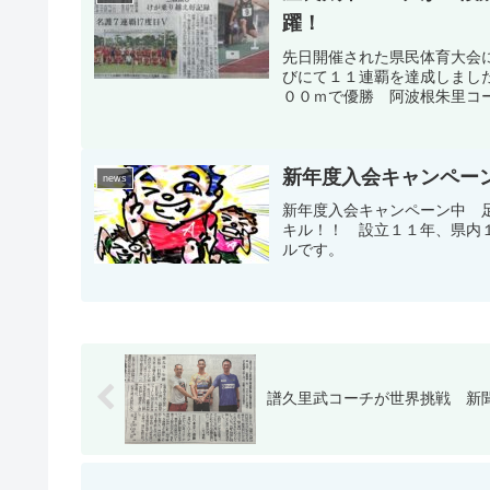
躍！
先日開催された県民体育大会
びにて１１連覇を達成しまし
００ｍで優勝 阿波根朱里コー
新年度入会キャンペー
news
新年度入会キャンペーン中 
キル！！ 設立１１年、県内
ルです。
譜久里武コーチが世界挑戦 新