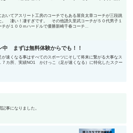
においてアスリート工房のコーチでもある屋良太章コーチが三段跳
た。 凄い！凄すぎです。 その他譜久里武コーチが５０代男子１
チが１００ｍハードルで優勝新崎千春コーチ...
ン中 まずは無料体験からでも！！
足が速くなる事はすべてのスポーツにそして将来に繋がる大事なス
１７カ所、実績NO1 かけっこ（足が速くなる）に特化したスクー
聞記事になりました。