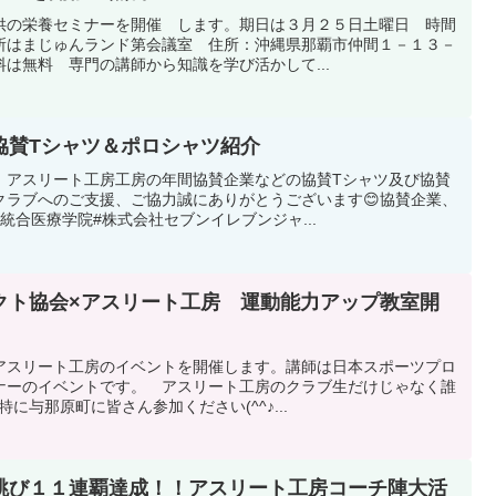
供の栄養セミナーを開催 します。期日は３月２５日土曜日 時間
所はまじゅんランド第会議室 住所：沖縄県那覇市仲間１－１３－
は無料 専門の講師から知識を学び活かして...
協賛Tシャツ＆ポロシャツ紹介
。アスリート工房工房の年間協賛企業などの協賛Tシャツ及び協賛
クラブへのご支援、ご協力誠にありがとうございます😊協賛企業、
統合医療学院#株式会社セブンイレブンジャ...
クト協会×アスリート工房 運動能力アップ教室開
アスリート工房のイベントを開催します。講師は日本スポーツプロ
ナーのイベントです。 アスリート工房のクラブ生だけじゃなく誰
与那原町に皆さん参加ください(^^♪...
跳び１１連覇達成！！アスリート工房コーチ陣大活