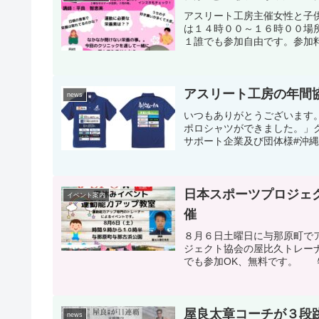
アスリート工房主催女性と子
は１４時００～１６時００場
１誰でも参加自由です。参加料
アスリート工房の年間
news
いつもありがとうございます
ポロシャツができました。」
サポート企業及び団体様#沖縄
日本スポーツプロジェ
イベント案内
催
８月６日土曜日に与那原町で
ジェクト協会の屋比久トレー
でも参加OK、無料です。 特に
屋良太章コーチが３段
news