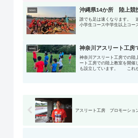
沖縄県14か所 陸上競
news
誰でも足は速くなります。 
小学生コース中学生以上コー
神奈川アスリート工房
news
神奈川アスリート工房での陸
ート工房での陸上教室を開催
も設立しています。 これか
アスリート工房 プロモーショ