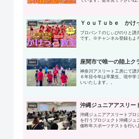
ています。是非見て下さいね
ＹｏｕＴｕｂｅ かけ
news
プロパン７のじぃぴのりと譜久
です。※チャンネル登録もよ
座間市で唯一の陸上ク
news
神奈川アスリート工房にて譜
６年目今年は卒業生、現中学
いいたします。。
沖縄ジュニアアスリー
news
沖縄ジュニアアスリートプロ
を行うプロジェクト沖縄ジュ
催昨年スポーツテストを行い上