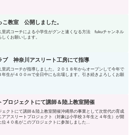
。
っこ教室 公開しました。
里武コーチによる小学生がグンと速くなる方法 fukuチャンネル
ろしくお願いします。
ラブ 神奈川アスリート工房にて指導
久里武コーチが指導しました。２０１８年からオープンして今年で
３年生が４００ｍで全日中にも出場します。引き続きよろしくお願
トプロジェクトにて講師＆陸上教室開催
ジェクトにて講師＆陸上教室開催沖縄県の事業として次世代の育成
ニアアスリートプロジェクト（対象は小学校３年生と４年生）が開
位４０名がこのプロジェクトに参加しました...