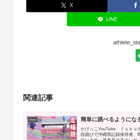
X
LINE
athlete
関連記事
簡単に跳べるようにな
news
かけっこYouTube ｆｕ
段跳びで沖縄県記録保持者、