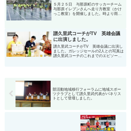
んなスポーツ選手へ出張指導...
５月２５日 与那原町のサッカーチーム
与那原イレブンさんへ走り方教室（かけ
っこ教室）を開催しました。時より雨が
ふる中、一生懸命に頑張っていました。
走りが激変！保護者やコーチ陣も感動し
ておりました。陸上だけじゃなく色々な
スポーツにも是非、走り方...
譜久里武コーチがTV 英雄会議
news
に出演しました。
譜久里武コーチがTV 英雄会議に出演し
ました。ガレッジセールの2人との写真は
譜久里武コーチのこれまでのエピソード
を中心にお話しています。近日TVで放送
予定です。 アスリート工房への想いや
立ち上げの理由そしてマスターズ陸上に
ついて等もお話して...
部活動地域移行フォーラムに地域スポー
ツクラブとして譜久里武代表がパネリス
トとして登壇しました。