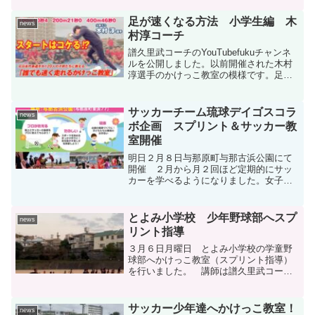
足が速くなる方法 小学生編 木
news
村淳コーチ
譜久里武コーチのYouTubefukuチャンネ
ルを公開しました。以前開催された木村
淳選手のかけっこ教室の模様です。足が
速くなりたい子は必見です。
サッカーチーム琉球デイゴスコラ
news
ボ企画 スプリント＆サッカー教
室開催
明日２月８日与那原町与那古浜公園にて
開催 ２月から月２回ほど定期的にサッ
カーを学べるようになりました。女子サ
ッカーチームの選手が直接指導して頂け
ます。 是非皆さん参加ください。まず
は無料体験を(^^♪ 当日お越し下さ
とよみ小学校 少年野球部へスプ
news
い。 前半３０分は運動能...
リント指導
３月６日月曜日 とよみ小学校の学童野
球部へかけっこ教室（スプリント指導）
を行いました。 講師は譜久里武コー
チ 分かりやすく面白く指導 みんなび
っくりするくらい走りが変化 アスリ
ート工房ではスペシャルな指導講師が色
サッカー少年達へかけっこ教室！
news