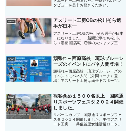
トムービー出来ました。子供たちのイン
タビューを是非お聴きください。
アスリート工房OBの松川そら選
news
手が日本一
アスリート工房OBの松川そら選手が日本
一になりました。 新聞記事でも松川そ
ら（那覇国際高）逆転の大ジャンプ三段
跳びを始めて9カ月で急成長 初の全国大
会で即頂点に 国民スポーツ大会
頑張れ～西原高校 琉球ブルーシ
news
ーズのイベントにバネ人間登場！
頑張れ～西原高校 琉球ブルーシーズの
イベントにバネ人間（外間コーチ）登
場！アスリート工房は頑張るスポーツ選
手をこれからも応援します。皆さん是非
イベントをご観戦ください。無料イベン
トです。
観客含め１５００名以上 国際通
news
りスポーツフェスタ２０２４開催
しました。
リバースカップ 国際通りスポーツフェ
スタ２０２４開催しました。主催アスリ
ート工房 共催首里女性活躍ロータリ
ー衛星クラブ 当日は昨年を１００名上