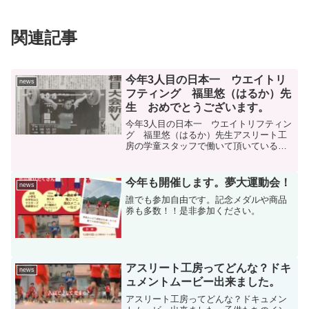
関連記事
今年3人目の日本一 ウエイトリ
news
フティング 福里悠（はるか）先
生 おめでとうございます。
今年3人目の日本一 ウエイトリフティン
グ 福里悠（はるか）先生アスリート工
房の学童スタッフで働いて頂いている福
里悠先生がなんとウエイトリフティング
で全国一日本チャンピオンになりまし
た。子供達にも大人気のはるか先生！！
今年も開催します。夢大運動会！
news
オリンピックを目指してい...
誰でも参加自由です。記念メダルや商品
券も多数！！是非参加ください。
アスリート工房ってどんな？ドキ
news
ュメントムービー出来ました。
アスリート工房ってどんな？ドキュメン