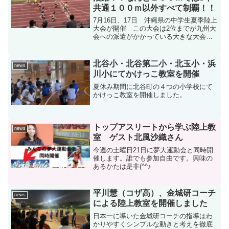
共通１００ｍ以外すべて制覇！！
7月16日、17日 沖縄県の中学生夏季陸上
大会が開催 この大会は2位までが九州大
会への派遣がかかっている大きな大会ア
スリート工房からも多数のクラブ生が学
校から出場しました。 特に短距離種目
は１００ｍ1年男女、2年男女、3年男子４
北谷小・北谷第二小・北玉小・浜
news
００ｍ共通男...
川小にてかけっこ教室を開催
夏休み期間に北谷町の４つの小学校にて
かけっこ教室を開催しました。
トップアスリートから学ぶ陸上教
news
室 ゲスト北風沙織さん
今週の土曜日21日に夢大運動会と同時開
催します。誰でも参加自由です。興味の
あるかたは是非(^^♪
平川慧（コザ高）、金城研コーチ
news
による陸上教室を開催しました
日本一に導いた金城研コーチの指導はわ
かりやすくシンプルな動きと考えを徹底