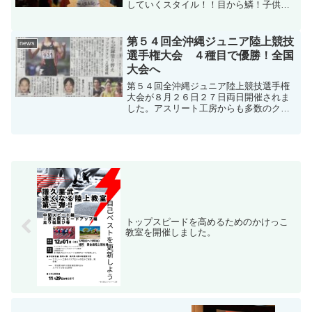
していくスタイル！！目から鱗！子供達
は凄く良い刺激になったと思います。平
川選手、金城研コーチありがとうござい
ました。
第５４回全沖縄ジュニア陸上競技
news
選手権大会 ４種目で優勝！全国
大会へ
第５４回全沖縄ジュニア陸上競技選手権
大会が８月２６日２７日両日開催されま
した。アスリート工房からも多数のクラ
ブ生が参加 好成績を納めました。 ４
種目６名が優勝しました。優勝！おめで
とうございます。 男子走り高跳び 知
念利紀男子１００ｍ フラ...
トップスピードを高めるためのかけっこ
教室を開催しました。