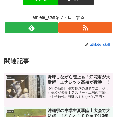
athlete_staffをフォローする
athlete_staff
関連記事
野球しながら陸上も！知花君が大
news
活躍！エナジック高校が優勝！！
今朝の新聞 高校野球の決勝でエナジッ
ク高校が優勝！アスリート工房の卒業生
で中学時代も野球もやりながら専門的な
陸上競技を学び県大会にも出場して活躍
していた知花泰空君が新聞紙面で掲載さ
せています。エナジック高校にもアスリ
沖縄県の中学生夏季陸上大会で大
news
ート工房の出身が何名か在...
活躍！！なんと１００ｍでは3年