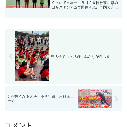
０ｍにて日本一 ８月２０日神奈川県の
日産スタジアムで開催された全国大会に
おいてアスリート工房から５年男子１０
０ｍに出場した下地広純が１２秒９４で
優勝しました。 その他にアスリート
工房から６名が参加男女４...
県大会でも大活躍 みんなが自己新
足が速くなる方法 小学生編 木村淳コ
ーチ
コメント