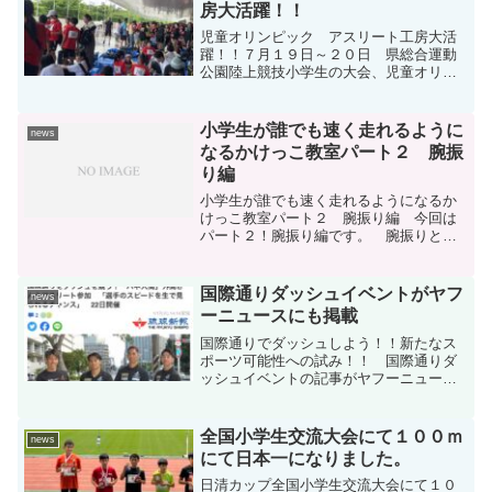
房大活躍！！
児童オリンピック アスリート工房大活
躍！！７月１９日～２０日 県総合運動
公園陸上競技小学生の大会、児童オリン
ピックでは子ども達が頑張りました。
特にトラック中心の参加が多かったなか
決勝進出や優勝等たくさんの好記録が生
小学生が誰でも速く走れるように
news
まれました。 決勝進出８...
なるかけっこ教室パート２ 腕振
り編
小学生が誰でも速く走れるようになるか
けっこ教室パート２ 腕振り編 今回は
パート２！腕振り編です。 腕振りと姿
勢だけでほぼ誰でも速く走る基本の型が
整います。それが出来ると効果的に身体
を前に進めるようになります。是非お試
国際通りダッシュイベントがヤフ
news
しください。 小学生編は...
ーニュースにも掲載
国際通りでダッシュしよう！！新たなス
ポーツ可能性への試み！！ 国際通りダ
ッシュイベントの記事がヤフーニュース
でも取り上げて頂きました。今週は国際
通りダッシュ大会やります。当日受付参
加イベントです。場所はてんぷす館前１
全国小学生交流大会にて１００ｍ
news
部：小学生の部は１２時受...
にて日本一になりました。
日清カップ全国小学生交流大会にて１０