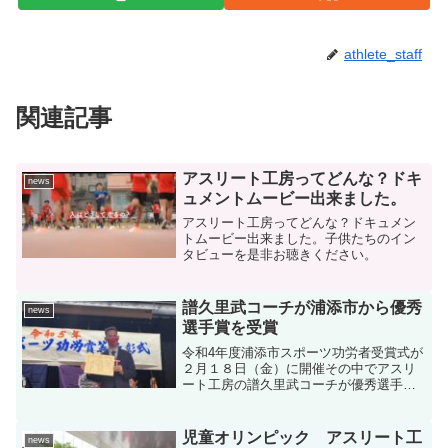
athlete_staff
関連記事
アスリート工房ってどんな？ドキ
news
ュメントムービー出来ました。
アスリート工房ってどんな？ドキュメン
トムービー出来ました。子供たちのイン
タビューを是非お聴きください。
譜久里武コーチが浦添市から優秀
news
選手賞を受賞
令和4年度浦添市スポーツ功労者受賞式が
２月１８日（金）に開催その中でアスリ
ート工房の譜久里武コーチが優秀選手賞
を受賞しました。
児童オリンピック アスリート工
news