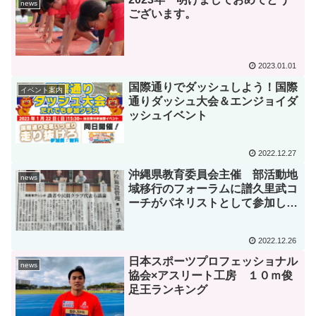
news
ございます。
2023.01.01
国際通りでダッシュしよう！国際
イベント案内
通りダッシュ大会＆エンジョイダ
ッシュイベント
2022.12.27
沖縄県教育委員会主催 部活動地
news
域移行のフォーラムに譜久里武コ
ーチがパネリストとして参加しま
した。
2022.12.26
日本スポーツプロフェッショナル
news
協会×アスリート工房 １０ｍ俊
足王ランキング