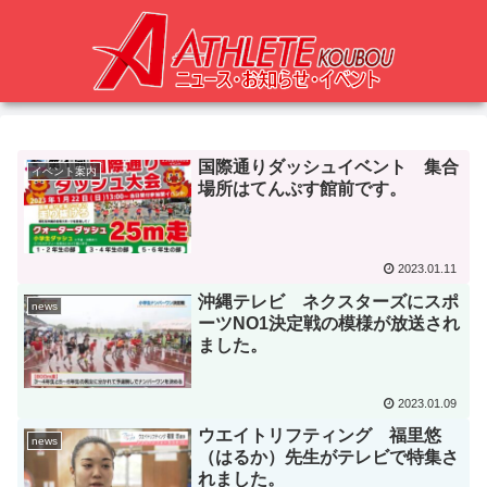
国際通りダッシュイベント 集合
イベント案内
場所はてんぷす館前です。
2023.01.11
沖縄テレビ ネクスターズにスポ
news
ーツNO1決定戦の模様が放送され
ました。
2023.01.09
ウエイトリフティング 福里悠
news
（はるか）先生がテレビで特集さ
れました。