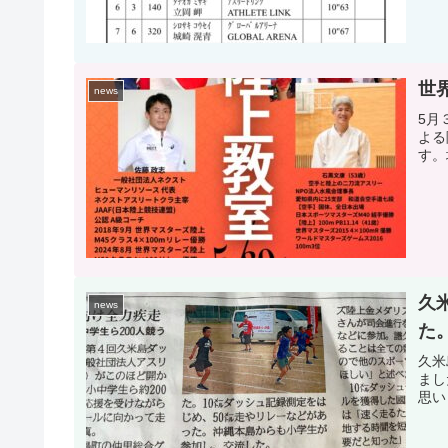
世
news
5月
よる
す。
久
news
た
久米
まし
思い