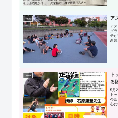
ア
news
アス
グラ
チが
新規
ト
news
る
5月
トッ
今回
心に