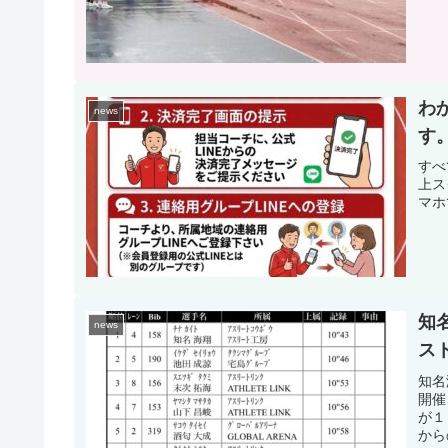
わ
news
す
すべ
上ス
マホ
知
news
ス
知名
開催
が１
から