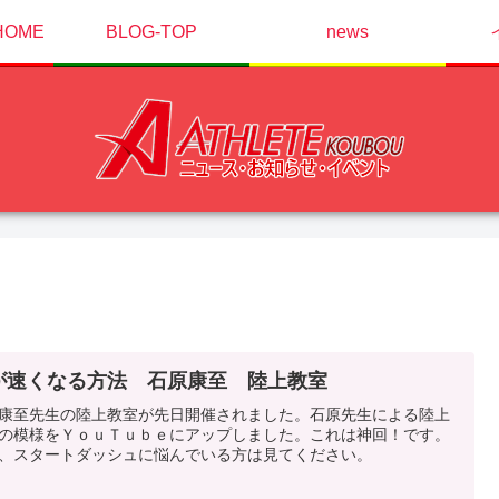
OME
BLOG-TOP
news
が速くなる方法 石原康至 陸上教室
康至先生の陸上教室が先日開催されました。石原先生による陸上
の模様をＹｏｕＴｕｂｅにアップしました。これは神回！です。
、スタートダッシュに悩んでいる方は見てください。