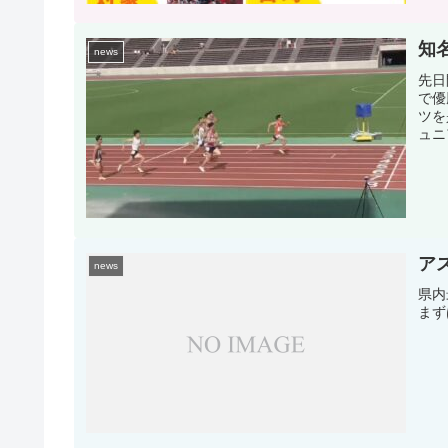
知
news
先日
で優
ツを
ュニ
ア
news
県内
まず