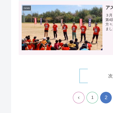
ア
news
３月
第4
方々
まし
次
2
前
1
へ