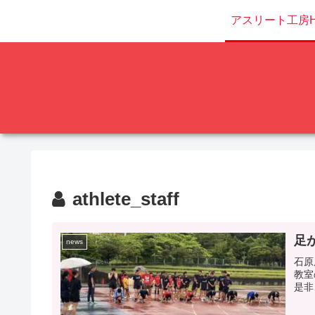
アスリート工房H
athlete_staff
足
news
石原
教室
是非